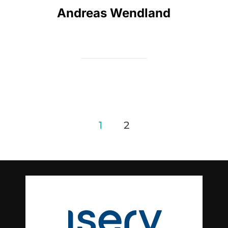
Andreas Wendland
Beitragsnavigation
1
2