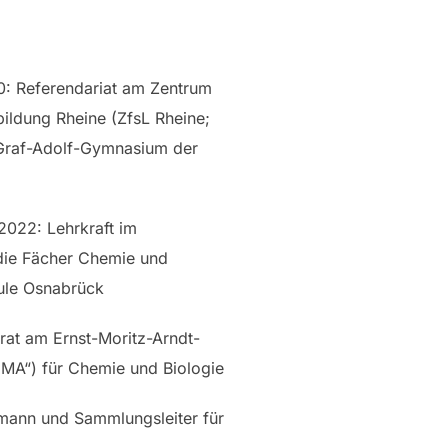
0: Referendariat am Zentrum
bildung Rheine (ZfsL Rheine;
Graf-Adolf-Gymnasium der
022: Lehrkraft im
 die Fächer Chemie und
ule Osnabrück
rat am Ernst-Moritz-Arndt-
A“) für Chemie und Biologie
mann und Sammlungsleiter für