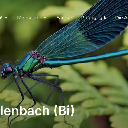
!
Menschen
Fächer
Pädagogik
Die A
lenbach (Bi)